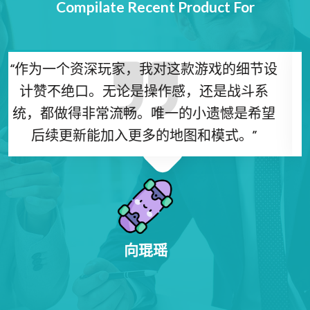
Compilate Recent Product For
“这款游戏真是太棒了！画面精美，玩法丰
富，特别是多人的合作模式，我和朋友们每
次都玩得不亦乐乎。希望开发团队能继续更
新更多有趣的内容！”
冉翠萱