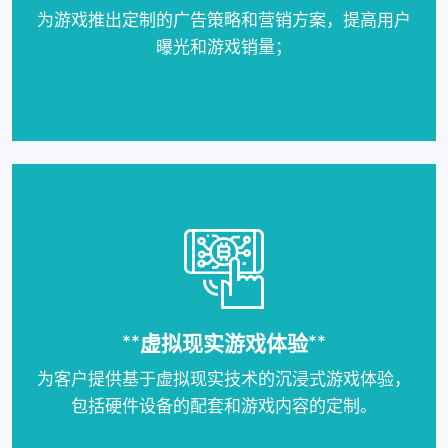
为游戏推出定制的广告策略和营销方案，提高用户
曝光和游戏销量；
**虚拟现实游戏体验**
为客户提供基于虚拟现实技术的沉浸式游戏体验，
包括硬件设备的配套和游戏内容的定制。