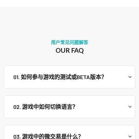
用户常见问题解答
OUR FAQ
01. 如何参与游戏的测试或BETA版本？
02. 游戏中如何切换语言？
03. 游戏中的微交易是什么？