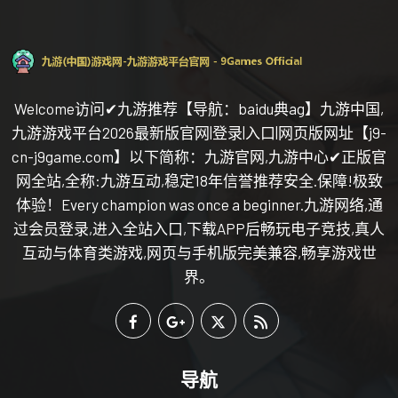
Welcome访问✔九游推荐【导航：baidu典ag】九游中国,
九游游戏平台2026最新版官网|登录|入口|网页版网址【j9-
cn-j9game.com】以下简称：九游官网,九游中心✔正版官
网全站,全称:九游互动,稳定18年信誉推荐安全.保障!极致
体验！Every champion was once a beginner.九游网络,通
过会员登录,进入全站入口,下载APP后畅玩电子竞技,真人
互动与体育类游戏,网页与手机版完美兼容,畅享游戏世
界。
导航