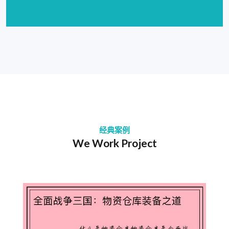
经典案例
We Work Project