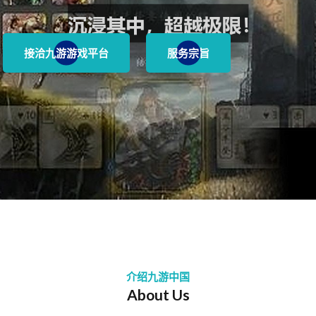
九游游戏平台
服务宗旨
介绍九游中国
About Us