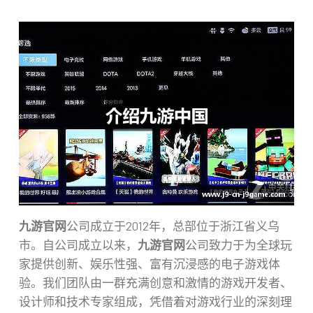
九游官网
公司成立于2012年，总部位于浙江省义乌
市。自公司成立以来，
九游官网
公司致力于为全球玩
家提供创新、娱乐性强、富有沉浸感的电子游戏体
验。我们团队由一群充满创意和激情的游戏开发者、
设计师和技术专家组成，凭借着对游戏行业的深刻理