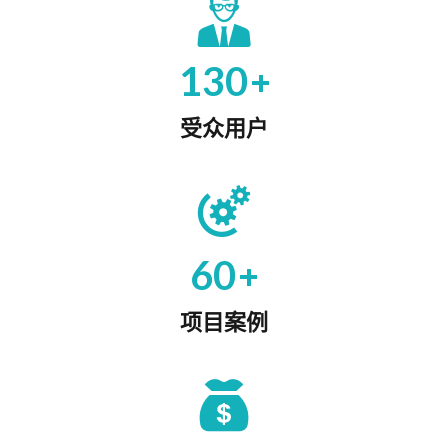
+
130
受众用户
+
60
项目案例