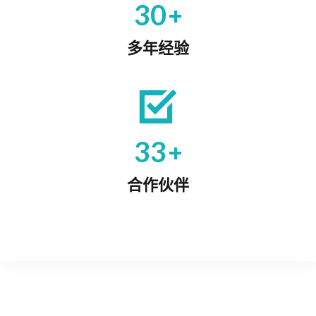
+
30
多年经验
+
33
合作伙伴